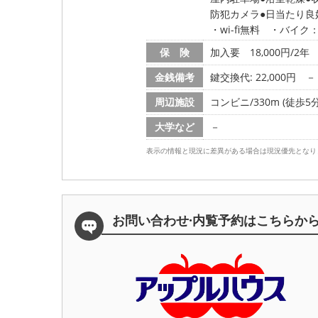
防犯カメラ
日当たり良
・wi-fi無料 ・バイク：
保 険
加入要 18,000円/2年
金銭備考
鍵交換代: 22,000円
－
周辺施設
コンビニ/330m (徒歩5分
大学など
－
表示の情報と現況に差異がある場合は現況優先となり
お問い合わせ·内覧予約は
こちらか