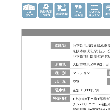
路線/駅
地下鉄長堀鶴見緑地線 
京阪本線 野江駅 徒歩8
地下鉄谷町線 野江内代駅
所在地
大阪市城東区中央2丁目
種 別
マンション
現 況
空室
駐車場
空無 19,800円/月
設備/条件
上水道
下水道
都市ガ
チン
バルコニー
宅配
屋内駐車場
浴室乾燥