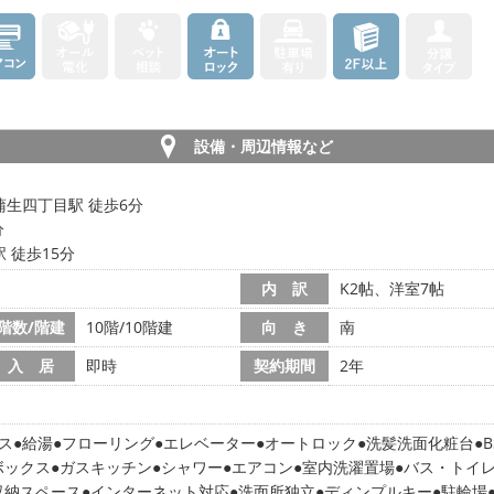
設備・周辺情報など
蒲生四丁目駅 徒歩6分
分
 徒歩15分
内 訳
K2帖、洋室7帖
階数/階建
10階/10階建
向 き
南
入 居
即時
契約期間
2年
ス
給湯
フローリング
エレベーター
オートロック
洗髪洗面化粧台
ボックス
ガスキッチン
シャワー
エアコン
室内洗濯置場
バス・トイ
収納スペース
インターネット対応
洗面所独立
ディンプルキー
駐輪場