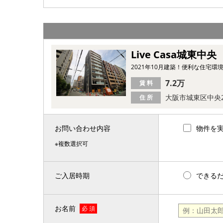
Live Casa城東中央
2021年10月建築！便利な住宅環
7.2万
賃 料
大阪市城東区中央
住 所
お問い合わせ内容
物件を
※複数選択可
ご入居時期
できる
お名前
必 須