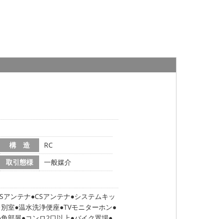
構 造
RC
取引態様
一般媒介
BSアンテナ
CSアンテナ
システムキッ
レ別室
温水洗浄便座
TVモニターホン
角部屋
コンロ2口以上
バイク置場