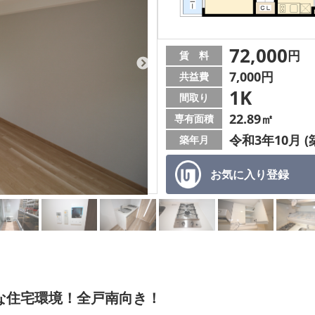
72,000
円
賃 料
7,000円
共益費
1K
間取り
22.89㎡
専有面積
令和3年10月 (
築年月
お気に入り
登録
利な住宅環境！全戸南向き！