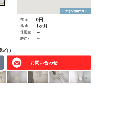
大きな地図で見る
0円
敷 金
1ヶ月
礼 金
－
保証金
－
解約引
築5年)
お問い合わせ