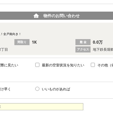
物件のお問い合わせ
境！全戸南向き！
1K
0.0万
間取り
敷 金
2丁目
地下鉄長堀鶴
アクセス
実際に見たい
最新の空室状況を知りたい
その他（
だけ早く
いいものがあれば