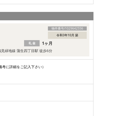
物件番号/
1029642556
令和3年10月 築
1ヶ月
礼 金
見緑地線 蒲生四丁目駅 徒歩6分
備考に詳細をご記入下さい）