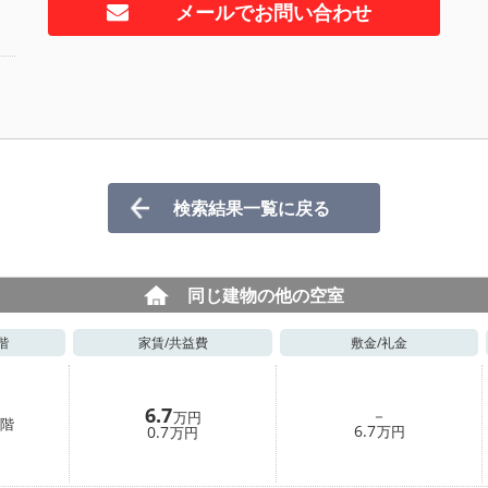
メールでお問い合わせ
検索結果一覧に戻る
同じ建物の他の空室
階
家賃/
共益費
敷金/
礼金
6.7
－
万円
階
6.7
0.7
万円
万円