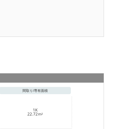
間取り/
専有面積
1K
22.72
m²