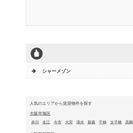
シャーメゾン
人気のエリアから賃貸物件を探す
大阪市旭区
赤川
生江
今市
大宮
清水
新森
千林
太子橋
高殿