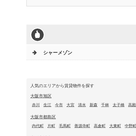
シャーメゾン
人気のエリアから賃貸物件を探す
大阪市旭区
赤川
生江
今市
大宮
清水
新森
千林
太子橋
高殿
大阪市都島区
内代町
片町
毛馬町
善源寺町
高倉町
大東町
中野