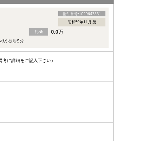
物件番号/
1029643831
昭和59年11月 築
0.0万
礼 金
林駅 徒歩5分
備考に詳細をご記入下さい）