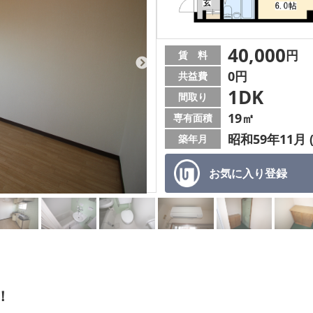
40,000
円
賃 料
0円
共益費
1DK
間取り
19㎡
専有面積
昭和59年11月 
築年月
お気に入り
登録
！