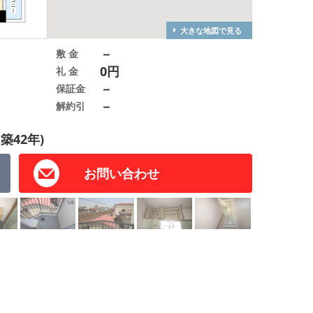
大きな地図で見る
－
敷 金
0円
礼 金
－
保証金
－
解約引
(築42年)
お問い合わせ