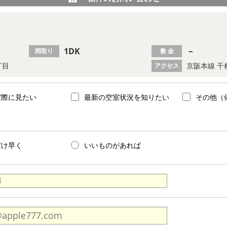
1DK
－
間取り
敷 金
丁目
京阪本線 千
アクセス
実際に見たい
最新の空室状況を知りたい
その他（
だけ早く
いいものがあれば