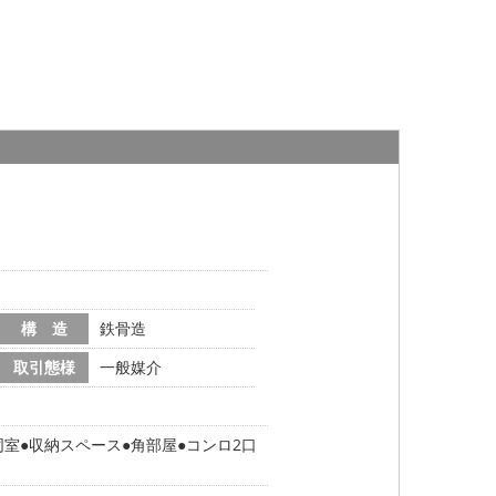
構 造
鉄骨造
取引態様
一般媒介
同室
収納スペース
角部屋
コンロ2口