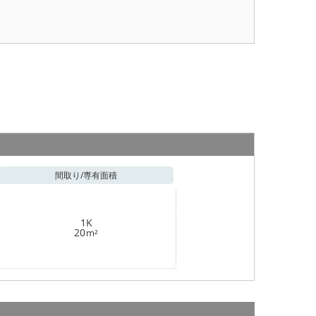
間取り/
専有面積
1K
20
m²