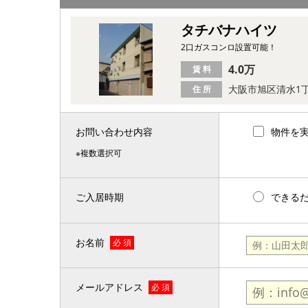
タチバナハイツ
2口ガスコンロ設置可能！
4.0万
賃 料
大阪市旭区清水1
住 所
お問い合わせ内容
物件を
※複数選択可
ご入居時期
できる
お名前
必 須
メールアドレス
必 須