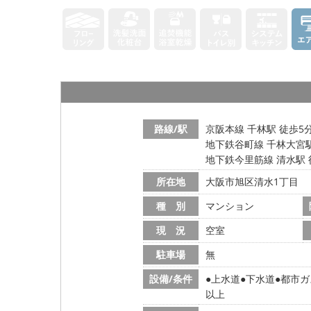
路線/駅
京阪本線 千林駅 徒歩5
地下鉄谷町線 千林大宮駅
地下鉄今里筋線 清水駅 
所在地
大阪市旭区清水1丁目
種 別
マンション
現 況
空室
駐車場
無
設備/条件
上水道
下水道
都市ガ
以上