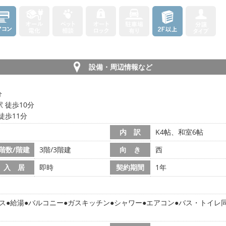
設備・周辺情報など
分
 徒歩10分
徒歩11分
内 訳
K4帖、和室6帖
階数/階建
3階/3階建
向 き
西
入 居
即時
契約期間
1年
ス
給湯
バルコニー
ガスキッチン
シャワー
エアコン
バス・トイレ