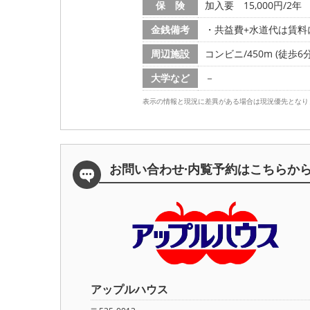
保 険
加入要 15,000円/2年
金銭備考
・共益費+水道代は賃料
周辺施設
コンビニ/450m (徒歩6分
大学など
－
表示の情報と現況に差異がある場合は現況優先となり
お問い合わせ·内覧予約は
こちらか
アップルハウス