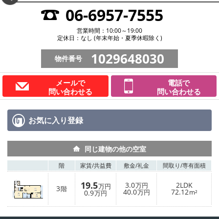
06-6957-7555
営業時間：10:00～19:00
定休日：なし (年末年始・夏季休暇除く)
1029648030
物件番号
メールで
電話で
問い合わせる
問い合わせる
お気に入り
登録
同じ建物の他の空室
階
家賃/
共益費
敷金/
礼金
間取り/
専有面積
19.5
3.0
2LDK
万円
万円
3
階
40.0
72.12
0.9
万円
m²
万円