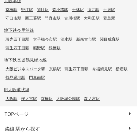
京阪本線
京橋駅
野江駅
関目駅
森小路駅
千林駅
滝井駅
土居駅
守口市駅
西三荘駅
門真市駅
古川橋駅
大和田駅
萱島駅
地下鉄今里筋線
瑞光四丁目駅
太子橋今市駅
清水駅
新森古市駅
関目成育駅
蒲生四丁目駅
鴫野駅
緑橋駅
地下鉄長堀鶴見緑地線
大阪ビジネスパーク駅
京橋駅
蒲生四丁目駅
今福鶴見駅
横堤駅
鶴見緑地駅
門真南駅
JR大阪環状線
大阪駅
桜ノ宮駅
京橋駅
大阪城公園駅
森ノ宮駅
TOPページ
路線·駅から探す