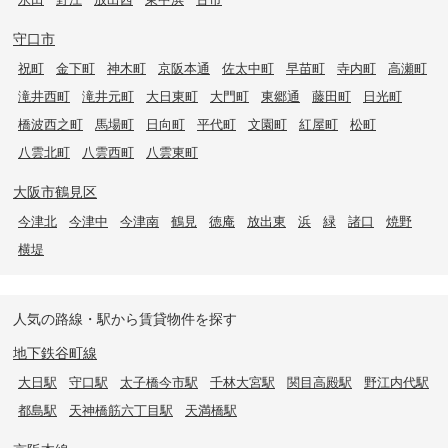
守口市
祝町
金下町
神木町
京阪本通
佐太中町
早苗町
寺内町
高瀬町
滝井西町
滝井元町
大日東町
大門町
東郷通
藤田町
日光町
橋波西之町
馬場町
日向町
平代町
文園町
紅屋町
松町
八雲北町
八雲西町
八雲東町
大阪市鶴見区
今津北
今津中
今津南
鶴見
徳庵
放出東
浜
緑
諸口
焼野
横堤
人気の路線・駅から賃貸物件を探す
地下鉄谷町線
大日駅
守口駅
太子橋今市駅
千林大宮駅
関目高殿駅
野江内代駅
都島駅
天神橋筋六丁目駅
天満橋駅