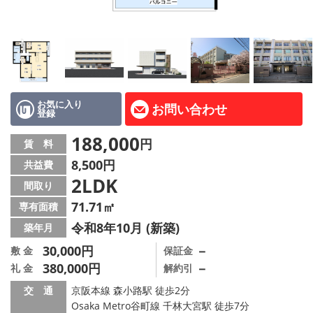
LINE公式アカウント
Instagram
店舗情報·アクセス
会社概要
お気に入り
お問い合わせ
登録
メールでお問い合わせ
188,000
円
賃 料
8,500円
共益費
2LDK
間取り
71.71㎡
専有面積
令和8年10月 (新築)
築年月
30,000円
－
敷 金
保証金
380,000円
－
礼 金
解約引
交 通
京阪本線 森小路駅 徒歩2分
Osaka Metro谷町線 千林大宮駅 徒歩7分