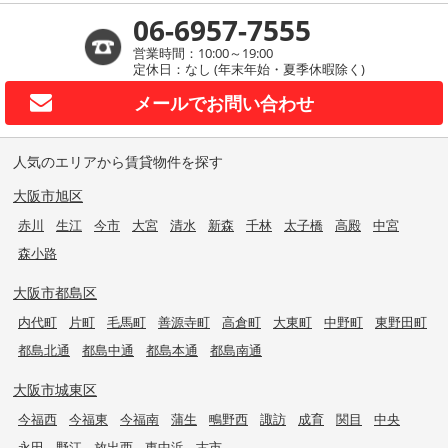
06-6957-7555
営業時間：10:00～19:00
定休日：なし (年末年始・夏季休暇除く)
メールで
お問い合わせ
人気のエリアから賃貸物件を探す
大阪市旭区
赤川
生江
今市
大宮
清水
新森
千林
太子橋
高殿
中宮
森小路
大阪市都島区
内代町
片町
毛馬町
善源寺町
高倉町
大東町
中野町
東野田町
都島北通
都島中通
都島本通
都島南通
大阪市城東区
今福西
今福東
今福南
蒲生
鴫野西
諏訪
成育
関目
中央
永田
野江
放出西
東中浜
古市