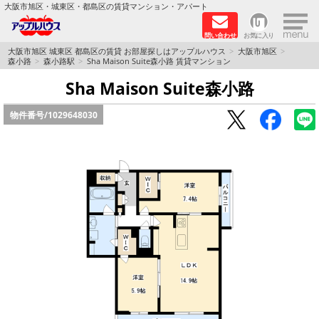
×
大阪市旭区・城東区・都島区の賃貸マンション・アパート
問い合わせ
お気に入り
TOPページ
大阪市旭区 城東区 都島区の賃貸 お部屋探しはアップルハウス
大阪市旭区
森小路
森小路駅
Sha Maison Suite森小路 賃貸マンション
シャーメゾン
Sha Maison Suite森小路
物件番号/
1029648030
路線·駅から探す
地域から探す
地図から探す
スタッフ
BLOG
RECRUIT