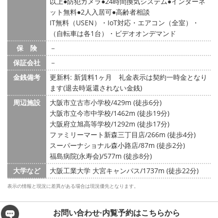
以上
防犯カメラ
24時間換気システム
インターネ
ット無料
2人入居可
高齢者相談
IT無料（USEN）・IoT対応・エアコン（全室）・
（自転車は各1台）・ビデオオンデマンド
保 険
－
保証会社
－
金銭備考
更新料: 新賃料1ヶ月
礼金表示は契約一時金となり
ます(退去時返還されない金銭)
周辺施設
大阪市立古市小学校/429m (徒歩6分)
大阪市立今市中学校/1462m (徒歩19分)
大阪府立旭高等学校/1292m (徒歩17分)
ファミリーマート新森三丁目店/266m (徒歩4分)
スーパーナショナル森小路店/87m (徒歩2分)
福島病院(永寿会)/577m (徒歩8分)
大学など
大阪工業大学 大宮キャンパス/1737m (徒歩22分)
表示の情報と現況に差異がある場合は現況優先となります。
お問い合わせ·内覧予約は
こちらから