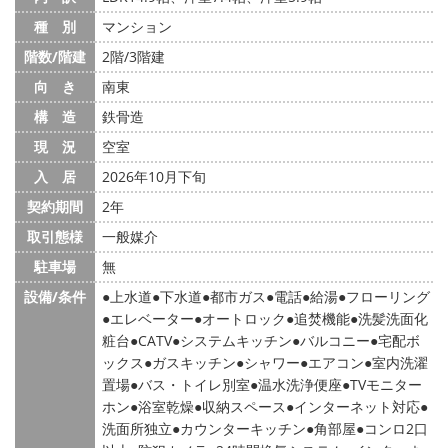
種 別
マンション
階数/階建
2階/3階建
向 き
南東
構 造
鉄骨造
現 況
空室
入 居
2026年10月下旬
契約期間
2年
取引態様
一般媒介
駐車場
無
設備/条件
上水道
下水道
都市ガス
電話
給湯
フローリング
エレベーター
オートロック
追焚機能
洗髪洗面化
粧台
CATV
システムキッチン
バルコニー
宅配ボ
ックス
ガスキッチン
シャワー
エアコン
室内洗濯
置場
バス・トイレ別室
温水洗浄便座
TVモニター
ホン
浴室乾燥
収納スペース
インターネット対応
洗面所独立
カウンターキッチン
角部屋
コンロ2口